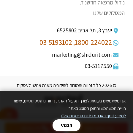
ניהול מרפאה חדשנית
המסלולים שלנו
יעבץ 3, תל אביב 6525802
03-5193102
1800-224022,
marketing@shidurit.com
03-5117550
© 2026 כל הזכויות שמורות לשידורית מענה אנושי לעסקים
אנו משתמשים בעוגיות לצורך תפעול האתר, ניתוחים סטטיסטיים, שיפור
ד"ר ערן חדד
|
סלקטד - קידום אתרים
חוויית המשתמש והתוכן המוצג באתר.
למידע נוסף ראו במדיניות הפרטיות שלנו
הבנתי
צרו עימנו קשר
חייג עכשיו