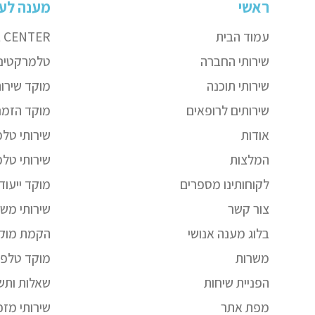
ראשי
מענה לעס
עמוד הבית
L CENTER
שירותי החברה
טלמרקטינ
שירותי תוכנה
מוקד שירות
שירותים לרופאים
מוקד הזמנ
אודות
שירותי טל
המלצות
שירותי טלמ
לקוחותינו מספרים
מוקד ייעודי lpDesk
צור קשר
שירותי מש
בלוג מענה אנושי
הקמת מוקד
משרות
מוקד טלפונ
הפניית שיחות
שאלות ותשו
מפת אתר
שירותי מזכ