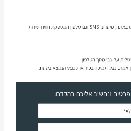
קבלה ושליחה של פניות ב: ווטסאפ, פייסבוק, אינסטגרם, אימייל, מסנג'ר, צ'ט באתר, מיסרוני SMS וגם טלפון המספקת חווית שירות
טלית על-גבי מסך הטלפון.
 אמת, נציג תמיכה בכיר או טכנאי הנמצא בשטח.