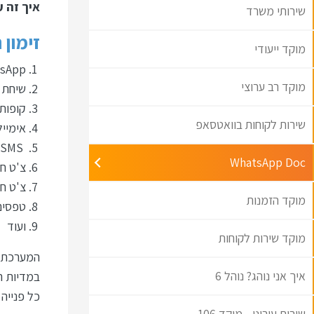
איך זה עובד? השירות יי
שירותי משרד
זימון 
מוקד ייעודי
sApp
מוקד רב ערוצי
שיחת טל
קופות 
שירות לקוחות בוואטסאפ
אימייל
SMS
WhatsApp Doc
צ'ט ח
צ'ט חי
מוקד הזמנות
טפסים
ועוד
מוקד שירות לקוחות
המערכת ה
איך אני נוהג? נוהל 6
במדיות ה
כל פנייה
שירות עירוני - מוקד 106