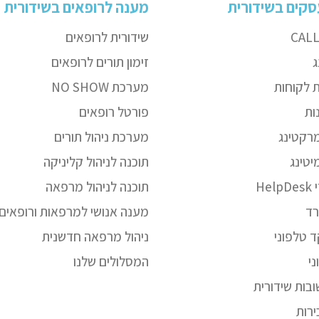
קים בשידורית
מענה לרופאים בשידורית
CAL
שידורית לרופאים
ג
זימון תורים לרופאים
 לקוחות
מערכת NO SHOW
ות
פורטל רופאים
מרקטינג
מערכת ניהול תורים
יטינג
תוכנה לניהול קליניקה
He
תוכנה לניהול מרפאה
רד
מענה אנושי למרפאות ורופאים
 טלפוני
ניהול מרפאה חדשנית
י
המסלולים שלנו
בות שידורית
ירות