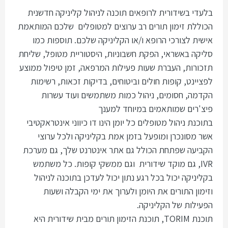
בלעדי בשידורית לרופאים תוכנה לניהול קליניקה חדשנית
הכוללת זימון תורים רב ערוצים למטופלים שלכם המותאמת
אישית לצורכי הרופא ו/או הקליניקה שלכם. תוספות כמו
סליקה באשראי, הפקת חשבוניות, היסטוריית מטופל, שליחת
תזכורות, העברת שעות פעילות המרפאה, זמן טיפול ממוצע
לפציינט, קופות חולים וביטוחים, בדיקות זכאות, רשימות
הקדמה, חסומים, ניהול כמות משתמשים ועוד עשרות
פיצ'רים שמותאמים במיוחד למענך
בתוכנת ניהול מטופלים כל יומן הינו דו כיווני אינטראקטיבי
אשר מסונכרן ומופעל בזמן אמת בקליניקה ולכל ערוצי
הקביעה שפתחת הכולל גם אתר אינטרנט שלך, גם מערכת
IVR, גם מוקד שידורית וגם ממשקי קופות. כל משתמש
בקליניקה יכול בכל רגע נתון יכול לעדכן בתוכנה לניהול
וזימון התורים את היומן ולערוך את ימי הקבלה ושעות
הפעילות של הקליניקה.
תוכנת TORIM, תוכנת הזימון תורים מבית שידורית היא