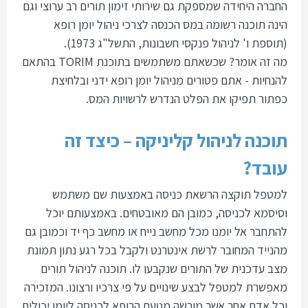
החברה היחידה שמספקת גם שירותי זימון תורים רב ערוצי וגם
הינה תוכנה רשומה במס הכנסה לצרכי ניהול יומן רופא
(תוספת ו' לניהול פנקסי חשבונות, התשל"ג 1973).
מה זה אומר? שכשאתם משתמשים בתוכנת TORIM בהתאם
להנחיות - אתם פטורים מניהול יומן רופא ידני ובלחיצת
כפתור תפיקו את הפלט הנדרש לרשויות המס.
תוכנה לניהול קליניקה – כיצד זה
עובד?
למטפל תוקצה הרשאת כניסה באמצעות שם משתמש
וסיסמא לכניסה, כמובן הם מאובטחים. באמצעותם יוכל
להתחבר אל יומנו מכל מחשב נייח או מחשב כף יד וכמובן גם
מהנייד המחובר לרשת אינטרנט ולקבל בכל רגע נתון תמונת
מצב עדכנית של התורים שנקבעו לו. תוכנה לניהול תורים
מאפשרת למטפל לבצע שינויים על פי צרכיו ורצונו. המזכירה
וכל אדם אחר אשר מורשה מטעם הרופא לכניסה ליומן יכולים