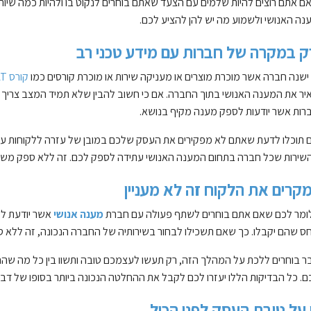
ם אתם רוצים להיות שלמים עם הצעד שאתם בוחרים לנקוט בו ולהיות כמה שיותר
ה האנושי ולשמוע מה יש להן להציע לכם.
ק במקרה של חברות עם מידע טכני רב
ישנה חברה אשר מוכרת מוצרים או מעניקה שירות או מוכרת קורסים כמו
קורס SAT
ר את המענה האנושי בתוך החברה. אם כי חשוב להבין שלא תמיד המצב צריך לה
ברות אשר יודעות לספק מענה מקיף בנושא.
תוכלו לדעת שאתם לא מפקירים את העסק שלכם במובן של עזרה ללקוחות עם מ
השירות שכל חברה בתחום המענה האנושי עתידה לספק לכם. זה ללא ספק משהו
קרים את הלקוח זה לא מעניין
 לומר לכם שאם אתם בוחרים לשתף פעולה עם חברת
מענה אנושי
אשר יודעת לע
חס שהם יקבלו. כך שאם תשכילו לבחור בשירותיה של החברה הנכונה, זה ללא
 בוחרים ללכת על המהלך הזה, רק תעשו לעצמכם טובה ותשוו בין כל מה שהחב
 כל הבדיקות הללו יעזרו לכם לקבל את ההחלטה הנכונה ביותר בסופו של דב
על טובת העסק לפני הכול