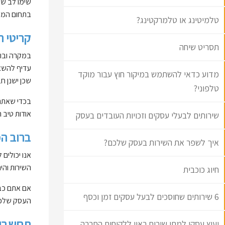
שימו לב שא
בתחום המענ
טלמיטינג או טלמרקטינג?
קריטי ר
תסריט שיחה
במקרה ובו 
עדיף להשאי
מדוע כדאי להשתמש במיקור חוץ עבור מוקד
שכן ישנן ח
טלפוני?
בכדי שאתם 
אודות טיב 
שירותים לבעלי עסקים וזכויות העובדים בעסק
ברוב המ
איך לשפר את השירות בעסק שלכם?
אנו יכולים
השירות והי
חיוג כוכבית
אם אתם כבר
6 שירותים שחוסכים לבעל עסקים זמן וכסף
העסק שלכם.
תחשבו 
יעוץ עסקי למתן שירות ראוי ללקוחות החברה