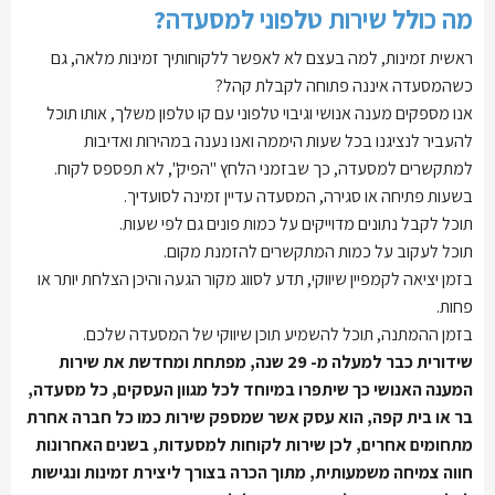
מה כולל שירות טלפוני למסעדה?
ראשית זמינות, למה בעצם לא לאפשר ללקוחותיך זמינות מלאה, גם
כשהמסעדה איננה פתוחה לקבלת קהל?
אנו מספקים מענה אנושי וגיבוי טלפוני עם קו טלפון משלך, אותו תוכל
להעביר לנציגנו בכל שעות היממה ואנו נענה במהירות ואדיבות
למתקשרים למסעדה, כך שבזמני הלחץ "הפיק", לא תפספס לקוח.
בשעות פתיחה או סגירה, המסעדה עדיין זמינה לסועדיך.
תוכל לקבל נתונים מדוייקים על כמות פונים גם לפי שעות.
תוכל לעקוב על כמות המתקשרים להזמנת מקום.
בזמן יציאה לקמפיין שיווקי, תדע לסווג מקור הגעה והיכן הצלחת יותר או
פחות.
בזמן ההמתנה, תוכל להשמיע תוכן שיווקי של המסעדה שלכם.
שידורית כבר למעלה מ- 29 שנה, מפתחת ומחדשת את שירות
המענה האנושי כך שיתפרו במיוחד לכל מגוון העסקים, כל מסעדה,
בר או בית קפה, הוא עסק אשר שמספק שירות כמו כל חברה אחרת
מתחומים אחרים, לכן שירות לקוחות למסעדות, בשנים האחרונות
חווה צמיחה משמעותית, מתוך הכרה בצורך ליצירת זמינות ונגישות